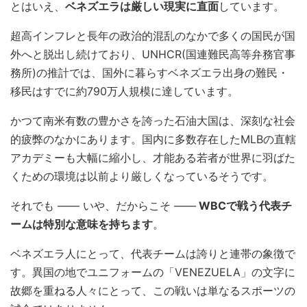
とはいえ、
ベネズエラは厳しい現実に直面
しています。
超高インフレと長年の政治的混乱のなかで多くの国民が国
外へと脱出し続けており、UNHCR(国連難民高等弁務官事
務所)の推計では、国外に暮らすベネズエラ出身の難民・
移民はすでに約790万人規模に達しています。
かつて南米有数の豊かさを誇った石油大国は、深刻な社会
的疲弊のなかにあります。国内に多数存在したMLBの直轄
アカデミーも大幅に縮小し、才能ある若者が世界に羽ばた
くための環境は以前より厳しくなっているそうです。
それでも —— いや、だからこそ ——
WBCで戦う代表チ
ームは特別な意味を持ちます
。
ベネズエラ人にとって、代表チームは誇りと連帯の象徴で
す。異国の地でユニフォームの「VENEZUELA」の文字に
故郷を重ねる人々にとって、この戦いは単なるスポーツの