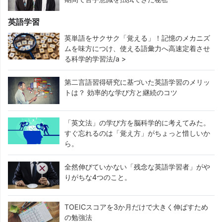
英語学習
英単語をサクサク「覚える」！記憶のメカニズ
ムを味方につけ、使える語彙力へ高速定着させ
る科学的学習法/a >
第二言語習得研究に基づいた英語学習のメリッ
トは？ 効率的な学び方と継続のコツ
「英文法」の学び方を脳科学的に考えてみた。
すぐ忘れるのは「覚え方」がちょっと惜しいか
ら。
全然伸びていかない「残念な英語学習者」がや
りがちな4つのこと。
TOEICスコアを3か月だけで大きく伸ばすため
の勉強法