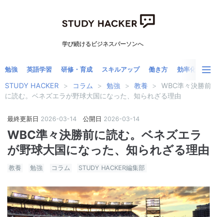
学び続けるビジネスパーソンへ
勉強
英語学習
研修・育成
スキルアップ
働き方
効率化
自
STUDY HACKER
>
コラム
>
勉強
>
教養
>
WBC準々決勝前
に読む。ベネズエラが野球大国になった、知られざる理由
最終更新日
2026-03-14
公開日
2026
-
03
-
14
WBC準々決勝前に読む。ベネズエラ
が野球大国になった、知られざる理由
教養
勉強
コラム
STUDY HACKER編集部