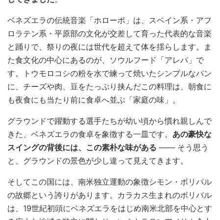
ベネズエラの伝統音楽「ホローポ」は、スペイン系・アフ
ロラテン系・平原部の文化が交差して育った代表的な音楽
と踊りで、祭りの夜には世代を超えて体を揺らします。ま
た食文化の中心にあるのが、ソウルフード「アレパ」で
す。トウモロコシの粉を水で練って焼いたシンプルなパン
に、チーズや肉、豆をたっぷり挟んだこの料理は、朝食に
も夜食にも当たり前に食卓へ並ぶ「家庭の味」。
グラウンドで躍動する選手たちが幼い頃から慣れ親しんで
きた、ベネズエラの食卓を象徴する一皿です。
あの豪快な
スイングの背後には、この素朴な味がある
—— そう思う
と、グラウンドの景色が少し違って見えてきます。
そしてこの国には、南米独立運動の象徴シモン・ボリバル
の故郷という誇りがあります。カラカス生まれのボリバル
は、19世紀初頭にベネズエラをはじめ南米北部を中心とす