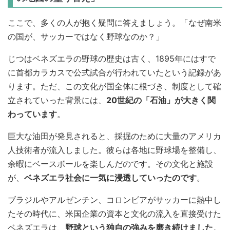
ここで、多くの人が抱く疑問に答えましょう。「なぜ南米
の国が、サッカーではなく野球なのか？」
じつはベネズエラの野球の歴史は古く、1895年にはすで
に首都カラカスで公式試合が行われていたという記録があ
ります。ただ、この文化が国全体に根づき、制度として確
立されていった背景には、
20世紀の「石油」が大きく関
わっています
。
巨大な油田が発見されると、採掘のために大量のアメリカ
人技術者が流入しました。彼らは各地に野球場を整備し、
余暇にベースボールを楽しんだのです。その文化と施設
が、
ベネズエラ社会に一気に浸透していったのです
。
ブラジルやアルゼンチン、コロンビアがサッカーに熱中し
たその時代に、米国企業の資本と文化の流入を直接受けた
ベネズエラは、
野球という独自の強みを磨き続けました
。