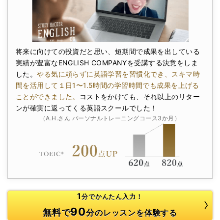
将来に向けての投資だと思い、短期間で成果を出している
実績が豊富なENGLISH COMPANYを受講する決意をしま
した。
やる気に頼らずに英語学習を習慣化でき、スキマ時
間を活用して１日1〜1.5時間の学習時間でも成果を上げる
ことができました。
コストをかけても、それ以上のリター
ンが確実に返ってくる英語スクールでした！
（A.H.さん パーソナルトレーニングコース3か月）
1
分でかんたん入力！
90
無料で
分
のレッスンを体験する