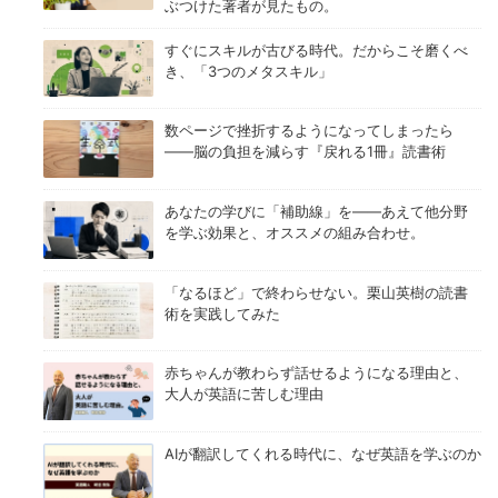
ぶつけた著者が見たもの。
すぐにスキルが古びる時代。だからこそ磨くべ
き、「3つのメタスキル」
数ページで挫折するようになってしまったら
——脳の負担を減らす『戻れる1冊』読書術
あなたの学びに「補助線」を——あえて他分野
を学ぶ効果と、オススメの組み合わせ。
「なるほど」で終わらせない。栗山英樹の読書
術を実践してみた
赤ちゃんが教わらず話せるようになる理由と、
大人が英語に苦しむ理由
AIが翻訳してくれる時代に、なぜ英語を学ぶのか