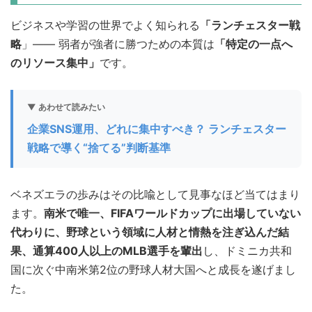
ビジネスや学習の世界でよく知られる
「ランチェスター戦
略
」—— 弱者が強者に勝つための本質は
「特定の一点へ
のリソース集中」
です。
▼ あわせて読みたい
企業SNS運用、どれに集中すべき？ ランチェスター
戦略で導く“捨てる”判断基準
ベネズエラの歩みはその比喩として見事なほど当てはまり
ます。
南米で唯一、FIFAワールドカップに出場していない
代わりに、野球という領域に人材と情熱を注ぎ込んだ結
果、通算400人以上のMLB選手を輩出
し、ドミニカ共和
国に次ぐ中南米第2位の野球人材大国へと成長を遂げまし
た。