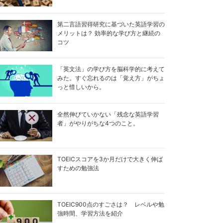
第二言語習得研究に基づいた英語学習の
メリットは？ 効率的な学び方と継続の
コツ
「英文法」の学び方を脳科学的に考えて
みた。すぐ忘れるのは「覚え方」がちょ
っと惜しいから。
全然伸びていかない「残念な英語学習
者」がやりがちな4つのこと。
TOEICスコアを3か月だけで大きく伸ば
すための勉強法
TOEIC900点のすごさは？ レベルや勉
強時間、学習方法を紹介