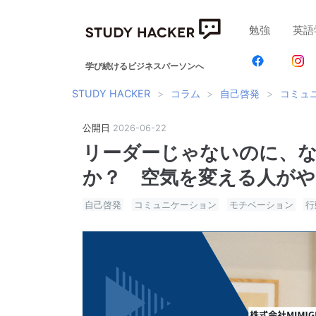
勉強
英語
学び続けるビジネスパーソンへ
STUDY HACKER
>
コラム
>
自己啓発
>
コミュ
公開日
2026
-
06
-
22
リーダーじゃないのに、
か？ 空気を変える人がや
自己啓発
コミュニケーション
モチベーション
行