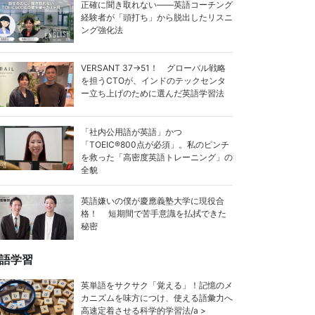
正確に聞き取れない——英語コーチング
経験者が「頭打ち」から脱出したリスニ
ング強化法
VERSANT 37→51！ グローバル戦略
を担うCTOが、インドのテックセンタ
ー立ち上げのために選んだ英語学習法
「社内公用語が英語」かつ
「TOEIC®800点が必須」。私のピンチ
を救った「高密度英語トレーニング」の
全貌
英語嫌いの僕が慶應義塾大学に現役合
格！ 短期間で苦手意識を払拭できた
秘密
語学習
英単語をサクサク「覚える」！記憶のメ
カニズムを味方につけ、使える語彙力へ
高速定着させる科学的学習法/a >